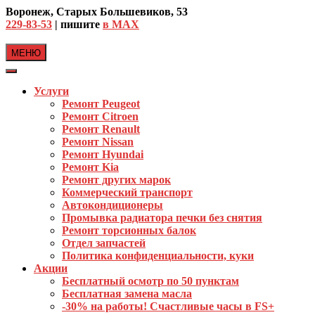
Skip
Воронеж, Старых Большевиков, 53
to
229-83-53
| пишите
в MAX
content
МЕНЮ
Услуги
Ремонт Peugeot
Ремонт Citroen
Ремонт Renault
Ремонт Nissan
Ремонт Hyundai
Ремонт Kia
Ремонт других марок
Коммерческий транспорт
Автокондиционеры
Промывка радиатора печки без снятия
Ремонт торсионных балок
Отдел запчастей
Политика конфиденциальности, куки
Акции
Бесплатный осмотр по 50 пунктам
Бесплатная замена масла
-30% на работы! Счастливые часы в FS+