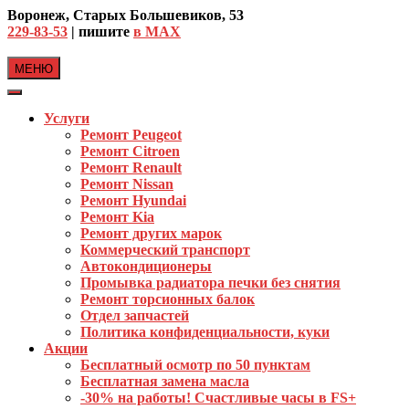
Skip
Воронеж, Старых Большевиков, 53
to
229-83-53
| пишите
в MAX
content
МЕНЮ
Услуги
Ремонт Peugeot
Ремонт Citroen
Ремонт Renault
Ремонт Nissan
Ремонт Hyundai
Ремонт Kia
Ремонт других марок
Коммерческий транспорт
Автокондиционеры
Промывка радиатора печки без снятия
Ремонт торсионных балок
Отдел запчастей
Политика конфиденциальности, куки
Акции
Бесплатный осмотр по 50 пунктам
Бесплатная замена масла
-30% на работы! Счастливые часы в FS+