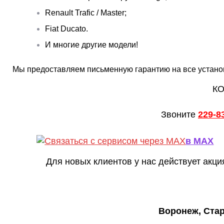
Renault Trafic / Master;
Fiat Ducato.
И многие другие модели!
Мы предоставляем письменную гарантию на все установл
КО
Звоните
229-8
в MAX
Для новых клиентов у нас действует акци
Воронеж, Ста