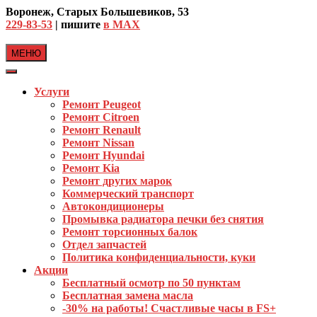
Skip
Воронеж, Старых Большевиков, 53
to
229-83-53
| пишите
в MAX
content
МЕНЮ
Услуги
Ремонт Peugeot
Ремонт Citroen
Ремонт Renault
Ремонт Nissan
Ремонт Hyundai
Ремонт Kia
Ремонт других марок
Коммерческий транспорт
Автокондиционеры
Промывка радиатора печки без снятия
Ремонт торсионных балок
Отдел запчастей
Политика конфиденциальности, куки
Акции
Бесплатный осмотр по 50 пунктам
Бесплатная замена масла
-30% на работы! Счастливые часы в FS+