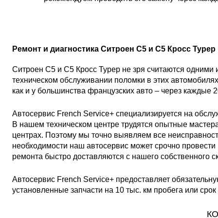
Ремонт и диагностика Ситроен С5 и С5 Кросс Турер
Ситроен С5 и С5 Кросс Турер не зря считаются одними
техническом обслуживании поломки в этих автомобилях
как и у большинства французских авто – через каждые 20
Автосервис French Service+ специализируется на обслу
В нашем техническом центре трудятся опытные мастера
центрах. Поэтому мы точно выявляем все неисправности
необходимости наш автосервис может срочно провести 
ремонта быстро доставляются с нашего собственного ск
Автосервис French Service+ предоставляет обязательн
установленные запчасти на 10 тыс. км пробега или срок
КО