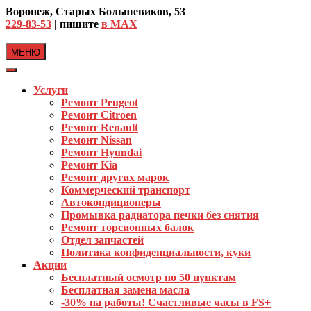
Skip
Воронеж, Старых Большевиков, 53
to
229-83-53
| пишите
в MAX
content
МЕНЮ
Услуги
Ремонт Peugeot
Ремонт Citroen
Ремонт Renault
Ремонт Nissan
Ремонт Hyundai
Ремонт Kia
Ремонт других марок
Коммерческий транспорт
Автокондиционеры
Промывка радиатора печки без снятия
Ремонт торсионных балок
Отдел запчастей
Политика конфиденциальности, куки
Акции
Бесплатный осмотр по 50 пунктам
Бесплатная замена масла
-30% на работы! Счастливые часы в FS+