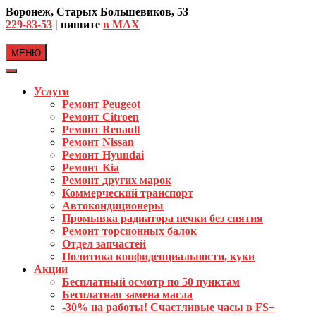
Skip
Воронеж, Старых Большевиков, 53
to
229-83-53
| пишите
в MAX
content
МЕНЮ
Услуги
Ремонт Peugeot
Ремонт Citroen
Ремонт Renault
Ремонт Nissan
Ремонт Hyundai
Ремонт Kia
Ремонт других марок
Коммерческий транспорт
Автокондиционеры
Промывка радиатора печки без снятия
Ремонт торсионных балок
Отдел запчастей
Политика конфиденциальности, куки
Акции
Бесплатный осмотр по 50 пунктам
Бесплатная замена масла
-30% на работы! Счастливые часы в FS+