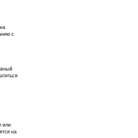
 на
анию с
авный
ратиться
м
е или
ятся на