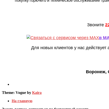
покупку горючего и техническое обслуживание тран
Звоните
2
в M
Для новых клиентов у нас действует 
Воронеж, 
Theme: Vogue by
Kaira
На главную