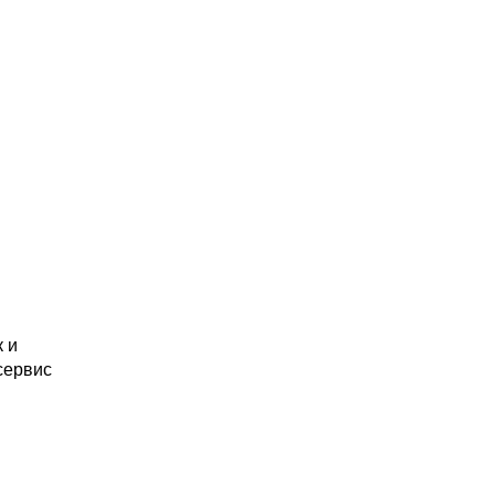
к и
сервис