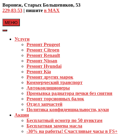
Skip
Воронеж, Старых Большевиков, 53
to
229-83-53
| пишите
в MAX
content
МЕНЮ
Услуги
Ремонт Peugeot
Ремонт Citroen
Ремонт Renault
Ремонт Nissan
Ремонт Hyundai
Ремонт Kia
Ремонт других марок
Коммерческий транспорт
Автокондиционеры
Промывка радиатора печки без снятия
Ремонт торсионных балок
Отдел запчастей
Политика конфиденциальности, куки
Акции
Бесплатный осмотр по 50 пунктам
Бесплатная замена масла
-30% на работы! Счастливые часы в FS+