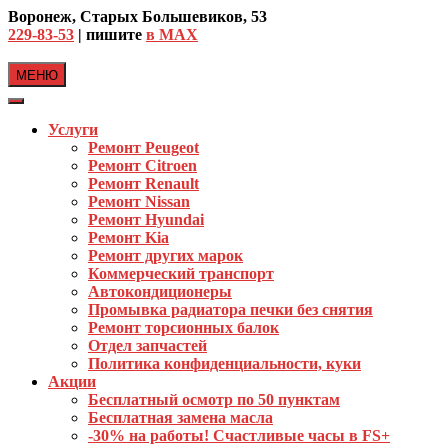
Skip
Воронеж, Старых Большевиков, 53
to
229-83-53
| пишите
в MAX
content
МЕНЮ
Услуги
Ремонт Peugeot
Ремонт Citroen
Ремонт Renault
Ремонт Nissan
Ремонт Hyundai
Ремонт Kia
Ремонт других марок
Коммерческий транспорт
Автокондиционеры
Промывка радиатора печки без снятия
Ремонт торсионных балок
Отдел запчастей
Политика конфиденциальности, куки
Акции
Бесплатный осмотр по 50 пунктам
Бесплатная замена масла
-30% на работы! Счастливые часы в FS+