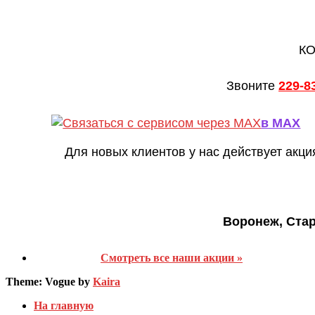
КО
Звоните
229-8
в MAX
Для новых клиентов у нас действует акци
Воронеж, Ста
Смотреть все наши акции »
Theme: Vogue by
Kaira
На главную