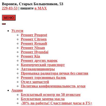
Skip
Воронеж, Старых Большевиков, 53
to
229-83-53
| пишите
в MAX
content
МЕНЮ
Услуги
Ремонт Peugeot
Ремонт Citroen
Ремонт Renault
Ремонт Nissan
Ремонт Hyundai
Ремонт Kia
Ремонт других марок
Коммерческий транспорт
Автокондиционеры
Промывка радиатора печки без снятия
Ремонт торсионных балок
Отдел запчастей
Политика конфиденциальности, куки
Акции
Бесплатный осмотр по 50 пунктам
Бесплатная замена масла
-30% на работы! Счастливые часы в FS+