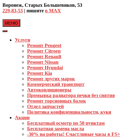
Skip
Воронеж, Старых Большевиков, 53
to
229-83-53
| пишите
в MAX
content
МЕНЮ
Услуги
Ремонт Peugeot
Ремонт Citroen
Ремонт Renault
Ремонт Nissan
Ремонт Hyundai
Ремонт Kia
Ремонт других марок
Коммерческий транспорт
Автокондиционеры
Промывка радиатора печки без снятия
Ремонт торсионных балок
Отдел запчастей
Политика конфиденциальности, куки
Акции
Бесплатный осмотр по 50 пунктам
Бесплатная замена масла
-30% на работы! Счастливые часы в FS+