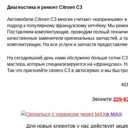
Диагностика и ремонт Citro
e
n С3
Автомобили Citroen C3 многие считают «капризными» в
подход к популярному французскому хетчбеку. Мы ремон
Поставляем комплектующие, проводим полный техничес
качественные заменители оригинальных запчастей, а та
комплектующих. На все услуги и запчасти предоставляе
На сегодняшний день нами обслужено больше сотни С3,
мастера, которые специализируются на «французах». 
Так что пригоняйте своего С3 в автосервис и мы быстр
КО
Звоните
229-8
в MAX
Для новых клиентов у нас действует акци