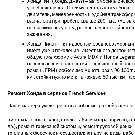
Хонда Фит (Хонда Джазз) – автомобиль В-клас
уже 4 поколения. Преимущества автомобиля – 
двигатели, маневренность и удобная трансфор
вариатора при пробеге свыше 200 тыс. км., вы
невысоким ресурсом, ресурс заднего сайлентбло
зажигания.
Хонда Пилот – пятидверный среднеразмерный 
имеет уже 3 поколения. Имеет много достоинс
общую платформу с Acura MDX и Honda Legend
основных неисправностей – повышенный расхо
ремень ГРМ необходимо менять раз в 90-100 ты
км., стойки нужно менять каждые 50 тыс. км., а
Ремонт Хонда в сервисе French Service+
Наши мастера умеют решать проблемы разной сложност
амортизаторов, втулок, стоек стабилизатора, шрусов, 
др.), ремонт тормозной системы, ремонт рулевой рейки
топливных форсунок и осуществляют другие виды работ