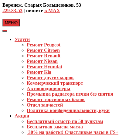
Skip
Воронеж, Старых Большевиков, 53
to
229-83-53
| пишите
в MAX
content
МЕНЮ
Услуги
Ремонт Peugeot
Ремонт Citroen
Ремонт Renault
Ремонт Nissan
Ремонт Hyundai
Ремонт Kia
Ремонт других марок
Коммерческий транспорт
Автокондиционеры
Промывка радиатора печки без снятия
Ремонт торсионных балок
Отдел запчастей
Политика конфиденциальности, куки
Акции
Бесплатный осмотр по 50 пунктам
Бесплатная замена масла
-30% на работы! Счастливые часы в FS+