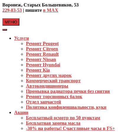
Skip
Воронеж, Старых Большевиков, 53
to
229-83-53
| пишите
в MAX
content
МЕНЮ
Услуги
Ремонт Peugeot
Ремонт Citroen
Ремонт Renault
Ремонт Nissan
Ремонт Hyundai
Ремонт Kia
Ремонт других марок
Коммерческий транспорт
Автокондиционеры
Промывка радиатора печки без снятия
Ремонт торсионных балок
Отдел запчастей
Политика конфиденциальности, куки
Акции
Бесплатный осмотр по 50 пунктам
Бесплатная замена масла
-30% на работы! Счастливые часы в FS+