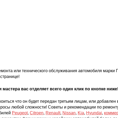
 ремонта или технического обслуживания автомобиля марки 
 странице!
мастера вас отделяет всего один клик по кнопке ниже
оиться что он будет передан третьим лицам, или добавлен 
просы любой сложности! Советы и рекомендации по ремонту
обилей
Peugeot
,
Citroen
,
Renault
,
Nissan
,
Kia
,
Hyundai
,
коммер