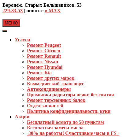
Skip
Воронеж, Старых Большевиков, 53
to
229-83-53
| пишите
в MAX
content
МЕНЮ
Услуги
Ремонт Peugeot
Ремонт Citroen
Ремонт Renault
Ремонт Nissan
Ремонт Hyundai
Ремонт Kia
Ремонт других марок
Коммерческий транспорт
Автокондиционеры
Промывка радиатора печки без снятия
Ремонт торсионных балок
Отдел запчастей
Политика конфиденциальности, куки
Акции
Бесплатный осмотр по 50 пунктам
Бесплатная замена масла
-30% на работы! Счастливые часы в FS+