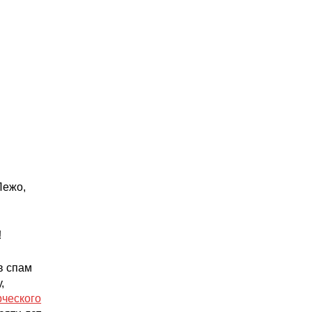
Пежо,
!
в спам
,
ческого